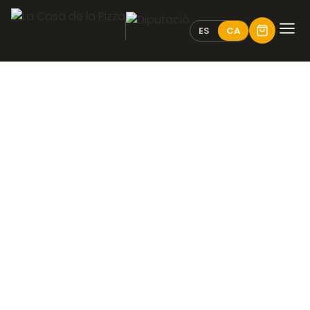
ES
CA