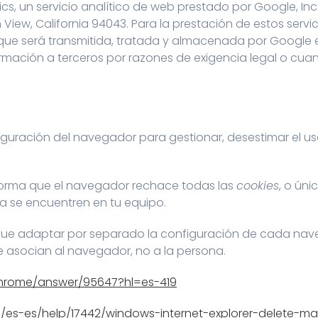
ytics, un servicio analítico de web prestado por Google, I
iew, California 94043. Para la prestación de estos servici
io, que será transmitida, tratada y almacenada por Google
formación a terceros por razones de exigencia legal o cu
uración del navegador para gestionar, desestimar el uso
orma que el navegador rechace todas las
cookies
, o ún
a se encuentren en tu equipo.
que adaptar por separado la configuración de cada nave
 asocian al navegador, no a la persona.
chrome/answer/95647?hl=es-419
m/es-es/help/17442/windows-internet-explorer-delete-m