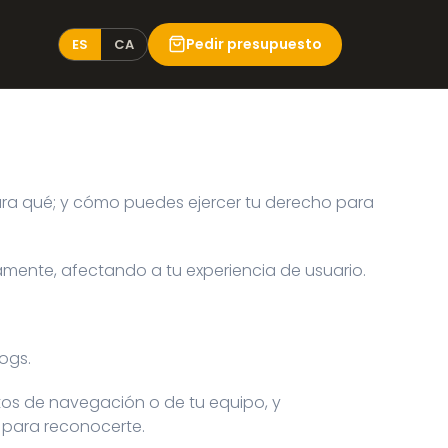
Pedir presupuesto
ES
CA
para qué; y cómo puedes ejercer tu derecho para
tamente, afectando a tu experiencia de usuario.
ogs.
tos de navegación o de tu equipo, y
 para reconocerte.