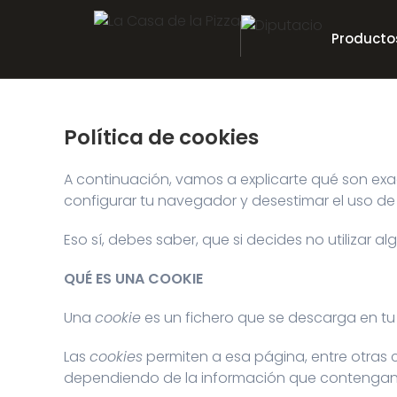
Producto
Política de cookies
A continuación, vamos a explicarte qué son exa
configurar tu navegador y desestimar el uso de 
Eso sí, debes saber, que si decides no utilizar 
QUÉ ES UNA COOKIE
Una
cookie
es un fichero que se descarga en t
Las
cookies
permiten a esa página, entre otras 
dependiendo de la información que contengan y 