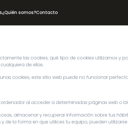
s
¿Quién somos?
Contacto
ctamente las cookies; qué tipo de cookies utilizamos y 
cualquiera de ellas.
algunas cookies, este sitio web puede no funcionar perfec
u ordenador al acceder a determinadas páginas web o bl
cosas, almacenar y recuperar información sobre tus hábi
de la forma en que utilices tu equipo, pueden utilizarse