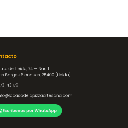
ntacto
tra. de Lleida, 74 — Nau 1
es Borges Blanques, 25400 (Lleida)
73 143 179
nfo@lacasadelapizzaartesana.com
Escríbenos por WhatsApp