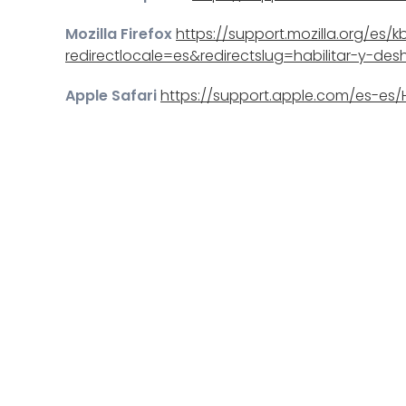
Mozilla Firefox
https://support.mozilla.org/es/k
redirectlocale=es&redirectslug=habilitar-y-desh
Apple Safari
https://support.apple.com/es-es/