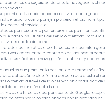
ilizar elementos de seguridad durante la navegación, alma
des sociales.
ue permiten al usuario acceder al servicio con algunas ca
rminal del usuario como por ejemplo serian el idioma, el t
e accede al servicio, etc.
ratadas por nosotros o por terceros, nos permiten cuantific
ción que hacen los usuarios del servicio ofertado. Para el
o servicios que le ofrecemos.
n tratadas por nosotros o por terceros, nos permiten gest
ágina web, adecuando el contenido del anuncio al conteni
alizar tus hábitos de navegación en Internet y podemos 
on aquellas que permiten la gestión, de la forma más efica
a web, aplicación o plataforma desde la que presta el se
ios obtenida a través de la observación continuada de 
 publicidad en función del mismo.
r servicios de terceros que, por cuenta de Google, recopi
ación de otros servicios relacionados con la actividad del s