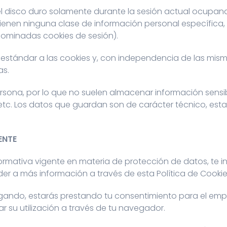
el disco duro solamente durante la sesión actual ocupa
ienen ninguna clase de información personal específica, 
enominadas cookies de sesión).
tándar a las cookies y, con independencia de las misma
as.
rsona, por lo que no suelen almacenar información sensib
etc. Los datos que guardan son de carácter técnico, estad
ENTE
normativa vigente en materia de protección de datos, te 
r a más información a través de esta Política de Cookie
ando, estarás prestando tu consentimiento para el emple
su utilización a través de tu navegador.