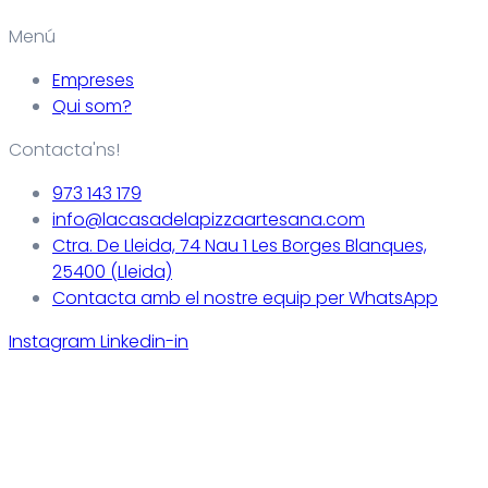
Menú
Empreses
Qui som?
Contacta'ns!
973 143 179
info@lacasadelapizzaartesana.com
Ctra. De Lleida, 74 Nau 1 Les Borges Blanques,
25400 (Lleida)
Contacta amb el nostre equip per WhatsApp
Instagram
Linkedin-in