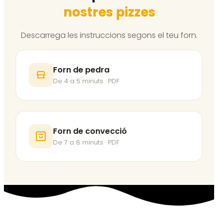
nostres pizzes
Descarrega les instruccions segons el teu forn.
Forn de pedra
De 4 a 5 minuts · PDF
Forn de convecció
De 7 a 8 minuts · PDF